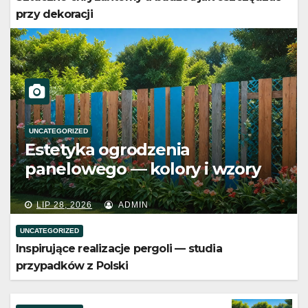
przy dekoracji
UNCATEGORIZED
Jak wygląda dobrze
zorganizowane szkolenie
praktyczne w obszarze
medycznym
LIP 24, 2026
ADMIN
UNCATEGORIZED
Inspirujące realizacje pergoli — studia
przypadków z Polski