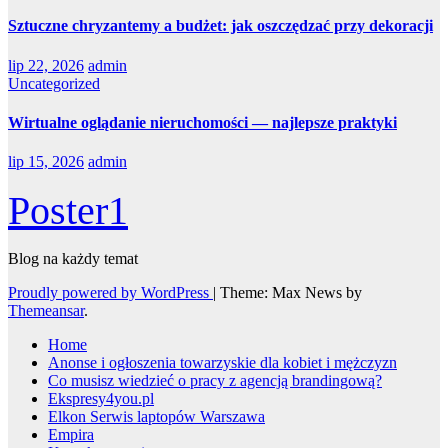
Sztuczne chryzantemy a budżet: jak oszczędzać przy dekoracji
lip 22, 2026
admin
Uncategorized
Wirtualne oglądanie nieruchomości — najlepsze praktyki
lip 15, 2026
admin
Poster1
Blog na każdy temat
Proudly powered by WordPress
|
Theme: Max News by
Themeansar
.
Home
Anonse i ogłoszenia towarzyskie dla kobiet i mężczyzn
Co musisz wiedzieć o pracy z agencją brandingową?
Ekspresy4you.pl
Elkon Serwis laptopów Warszawa
Empira