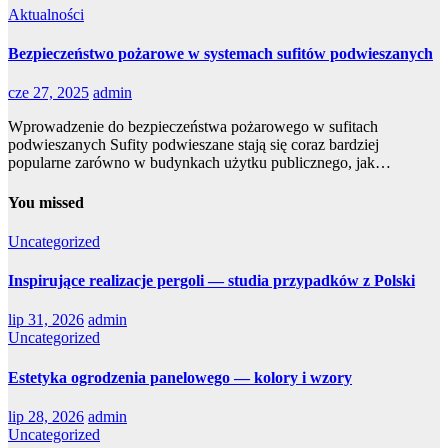
Aktualności
Bezpieczeństwo pożarowe w systemach sufitów podwieszanych
cze 27, 2025
admin
Wprowadzenie do bezpieczeństwa pożarowego w sufitach
podwieszanych Sufity podwieszane stają się coraz bardziej
popularne zarówno w budynkach użytku publicznego, jak…
You missed
Uncategorized
Inspirujące realizacje pergoli — studia przypadków z Polski
lip 31, 2026
admin
Uncategorized
Estetyka ogrodzenia panelowego — kolory i wzory
lip 28, 2026
admin
Uncategorized