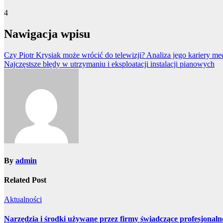
4
Nawigacja wpisu
Czy Piotr Krysiak może wrócić do telewizji? Analiza jego kariery med
Najczęstsze błędy w utrzymaniu i eksploatacji instalacji pianowych
By
admin
Related Post
Aktualności
Narzędzia i środki używane przez firmy świadczące profesjona