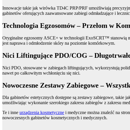
Innowacje takie jak wirówka TD4C PRP/PRF umożliwiają precyzyjne o
gabinetów oferujących zaawansowane zabiegi odmładzające i lecznicz
Technologia Egzosomów – Przełom w Ko
Oryginalne egzosomy ASCE+ w technologii ExoSCRT™ stanowią nowoś
jest naprawa i odmłodzenie skóry na poziomie komórkowym​.
Nici Liftingujące PDO/COG – Długotrwałe
Nici PDO, stosowane w zabiegach liftingujących, wykorzystują polidio
nawet po całkowitym wchłonięciu się nici​.
Nowoczesne Zestawy Zabiegowe – Wszystko
Dla gabinetów estetycznych dostępne są zestawy zabiegowe, takie 
umożliwiając wykonanie szerokiego zakresu zabiegów z zakresu medy
Te i inne
urządzenia kosmetyczne
i medyczne można znaleźć na stroni
nowoczesnych gabinetów kosmetycznych i medycznych.