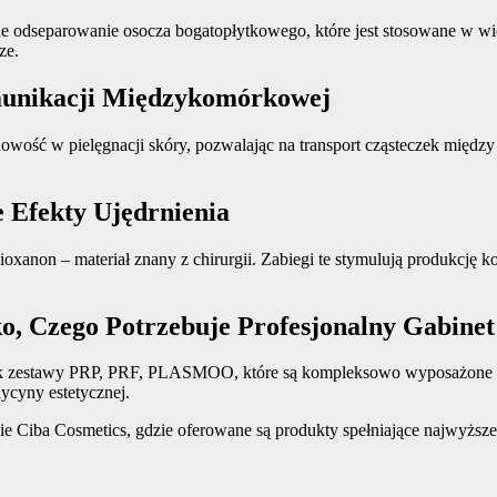
dseparowanie osocza bogatopłytkowego, które jest stosowane w wielu
e​.
munikacji Międzykomórkowej
ć w pielęgnacji skóry, pozwalając na transport cząsteczek między 
 Efekty Ujędrnienia
xanon – materiał znany z chirurgii. Zabiegi te stymulują produkcję kol
, Czego Potrzebuje Profesjonalny Gabinet
jak zestawy PRP, PRF, PLASMOO, które są kompleksowo wyposażone w p
cyny estetycznej​.
e Ciba Cosmetics, gdzie oferowane są produkty spełniające najwyższe 