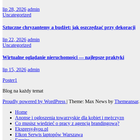
lip 28, 2026
admin
Uncategorized
Sztuczne chryzantemy a budżet: jak oszczędzać przy dekoracji
lip 22, 2026
admin
Uncategorized
Wirtualne oglądanie nieruchomości — najlepsze praktyki
lip 15, 2026
admin
Poster1
Blog na każdy temat
Proudly powered by WordPress
|
Theme: Max News by
Themeansar
.
Home
Anonse i ogłoszenia towarzyskie dla kobiet i mężczyzn
Co musisz wiedzieć o pracy z agencją brandingową?
Ekspresy4you.pl
Elkon Serwis laptopów Warszawa