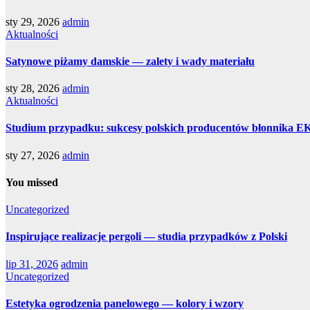
sty 29, 2026
admin
Aktualności
Satynowe piżamy damskie — zalety i wady materiału
sty 28, 2026
admin
Aktualności
Studium przypadku: sukcesy polskich producentów błonnika E
sty 27, 2026
admin
You missed
Uncategorized
Inspirujące realizacje pergoli — studia przypadków z Polski
lip 31, 2026
admin
Uncategorized
Estetyka ogrodzenia panelowego — kolory i wzory