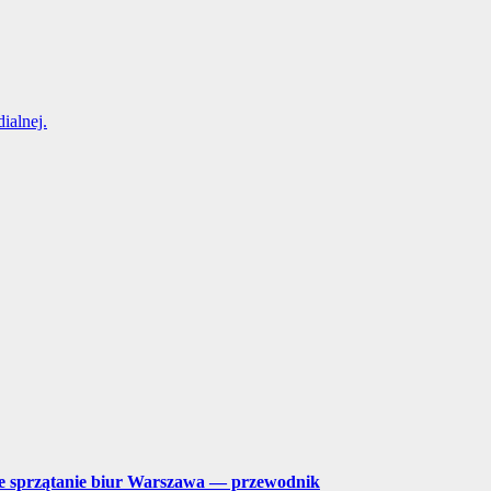
ialnej.
lne sprzątanie biur Warszawa — przewodnik