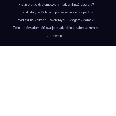
Pisanie prac dyplomowych – jak uniknąć plagiatu?
Pobyt stały w Polsce
porównanie cen odpadów
Walizki na kółkach
Water4you
Zegarek damski
Zwiększ świadomość swojej marki dzięki kalendarzom na
zamówienie