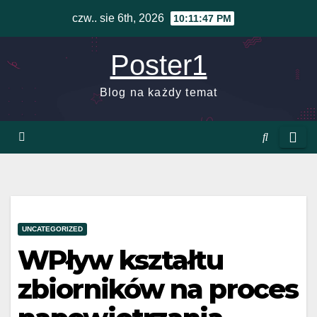
Skip
czw.. sie 6th, 2026
10:11:48 PM
to
content
Poster1
Blog na każdy temat
UNCATEGORIZED
WPływ kształtu
zbiorników na proces