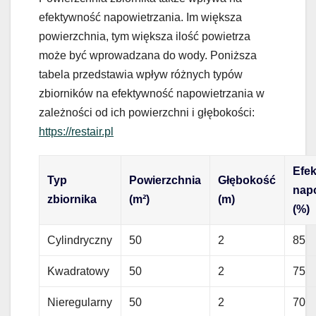
efektywność napowietrzania. Im większa
powierzchnia, tym większa ilość powietrza
może być wprowadzana do wody. Poniższa
tabela przedstawia wpływ różnych typów
zbiorników na efektywność napowietrzania w
zależności od ich powierzchni i głębokości:
https://restair.pl
Efe
Typ
Powierzchnia
Głębokość
nap
zbiornika
(m²)
(m)
(%)
Cylindryczny
50
2
85
Kwadratowy
50
2
75
Nieregularny
50
2
70