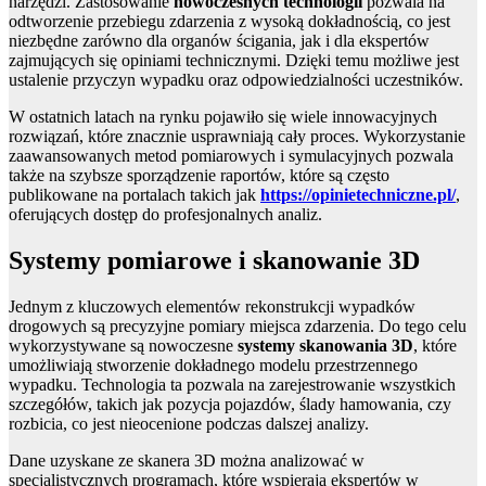
narzędzi. Zastosowanie
nowoczesnych technologii
pozwala na
odtworzenie przebiegu zdarzenia z wysoką dokładnością, co jest
niezbędne zarówno dla organów ścigania, jak i dla ekspertów
zajmujących się opiniami technicznymi. Dzięki temu możliwe jest
ustalenie przyczyn wypadku oraz odpowiedzialności uczestników.
W ostatnich latach na rynku pojawiło się wiele innowacyjnych
rozwiązań, które znacznie usprawniają cały proces. Wykorzystanie
zaawansowanych metod pomiarowych i symulacyjnych pozwala
także na szybsze sporządzenie raportów, które są często
publikowane na portalach takich jak
https://opinietechniczne.pl/
,
oferujących dostęp do profesjonalnych analiz.
Systemy pomiarowe i skanowanie 3D
Jednym z kluczowych elementów rekonstrukcji wypadków
drogowych są precyzyjne pomiary miejsca zdarzenia. Do tego celu
wykorzystywane są nowoczesne
systemy skanowania 3D
, które
umożliwiają stworzenie dokładnego modelu przestrzennego
wypadku. Technologia ta pozwala na zarejestrowanie wszystkich
szczegółów, takich jak pozycja pojazdów, ślady hamowania, czy
rozbicia, co jest nieocenione podczas dalszej analizy.
Dane uzyskane ze skanera 3D można analizować w
specjalistycznych programach, które wspierają ekspertów w