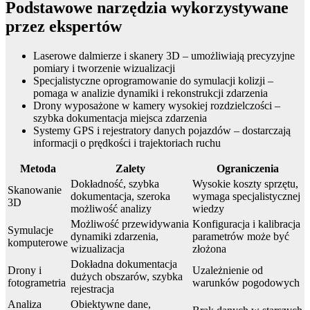
Podstawowe narzędzia wykorzystywane
przez ekspertów
Laserowe dalmierze i skanery 3D – umożliwiają precyzyjne
pomiary i tworzenie wizualizacji
Specjalistyczne oprogramowanie do symulacji kolizji –
pomaga w analizie dynamiki i rekonstrukcji zdarzenia
Drony wyposażone w kamery wysokiej rozdzielczości –
szybka dokumentacja miejsca zdarzenia
Systemy GPS i rejestratory danych pojazdów – dostarczają
informacji o prędkości i trajektoriach ruchu
Metoda
Zalety
Ograniczenia
Dokładność, szybka
Wysokie koszty sprzętu,
Skanowanie
dokumentacja, szeroka
wymaga specjalistycznej
3D
możliwość analizy
wiedzy
Możliwość przewidywania
Konfiguracja i kalibracja
Symulacje
dynamiki zdarzenia,
parametrów może być
komputerowe
wizualizacja
złożona
Dokładna dokumentacja
Drony i
Uzależnienie od
dużych obszarów, szybka
fotogrametria
warunków pogodowych
rejestracja
Analiza
Obiektywne dane,