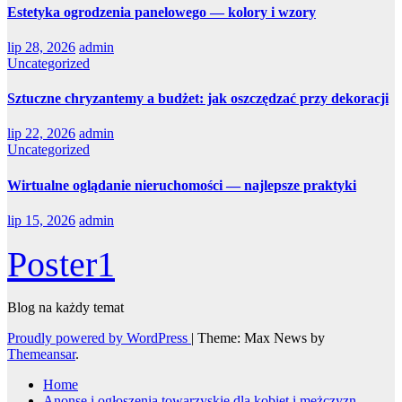
Estetyka ogrodzenia panelowego — kolory i wzory
lip 28, 2026
admin
Uncategorized
Sztuczne chryzantemy a budżet: jak oszczędzać przy dekoracji
lip 22, 2026
admin
Uncategorized
Wirtualne oglądanie nieruchomości — najlepsze praktyki
lip 15, 2026
admin
Poster1
Blog na każdy temat
Proudly powered by WordPress
|
Theme: Max News by
Themeansar
.
Home
Anonse i ogłoszenia towarzyskie dla kobiet i mężczyzn