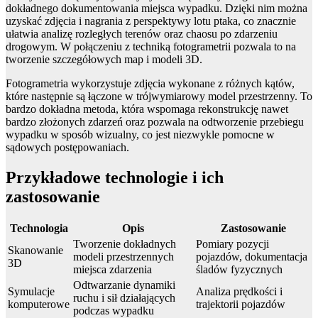
dokładnego dokumentowania miejsca wypadku. Dzięki nim można
uzyskać zdjęcia i nagrania z perspektywy lotu ptaka, co znacznie
ułatwia analizę rozległych terenów oraz chaosu po zdarzeniu
drogowym. W połączeniu z techniką fotogrametrii pozwala to na
tworzenie szczegółowych map i modeli 3D.
Fotogrametria wykorzystuje zdjęcia wykonane z różnych kątów,
które następnie są łączone w trójwymiarowy model przestrzenny. To
bardzo dokładna metoda, która wspomaga rekonstrukcję nawet
bardzo złożonych zdarzeń oraz pozwala na odtworzenie przebiegu
wypadku w sposób wizualny, co jest niezwykle pomocne w
sądowych postępowaniach.
Przykładowe technologie i ich
zastosowanie
Technologia
Opis
Zastosowanie
Tworzenie dokładnych
Pomiary pozycji
Skanowanie
modeli przestrzennych
pojazdów, dokumentacja
3D
miejsca zdarzenia
śladów fyzycznych
Odtwarzanie dynamiki
Symulacje
Analiza prędkości i
ruchu i sił działających
komputerowe
trajektorii pojazdów
podczas wypadku