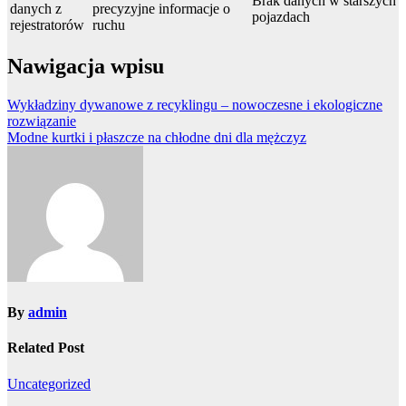
Brak danych w starszych
danych z
precyzyjne informacje o
pojazdach
rejestratorów
ruchu
Nawigacja wpisu
Wykładziny dywanowe z recyklingu – nowoczesne i ekologiczne
rozwiązanie
Modne kurtki i płaszcze na chłodne dni dla mężczyz
By
admin
Related Post
Uncategorized