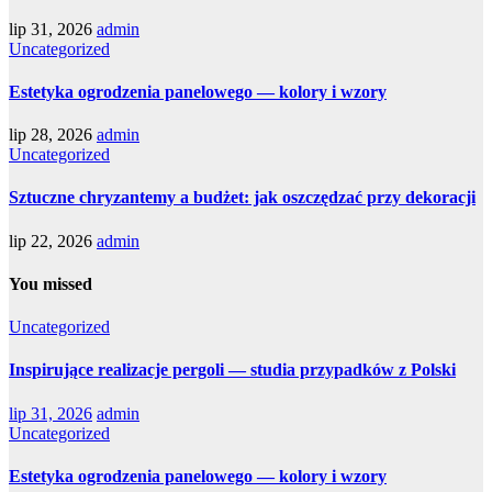
lip 31, 2026
admin
Uncategorized
Estetyka ogrodzenia panelowego — kolory i wzory
lip 28, 2026
admin
Uncategorized
Sztuczne chryzantemy a budżet: jak oszczędzać przy dekoracji
lip 22, 2026
admin
You missed
Uncategorized
Inspirujące realizacje pergoli — studia przypadków z Polski
lip 31, 2026
admin
Uncategorized
Estetyka ogrodzenia panelowego — kolory i wzory