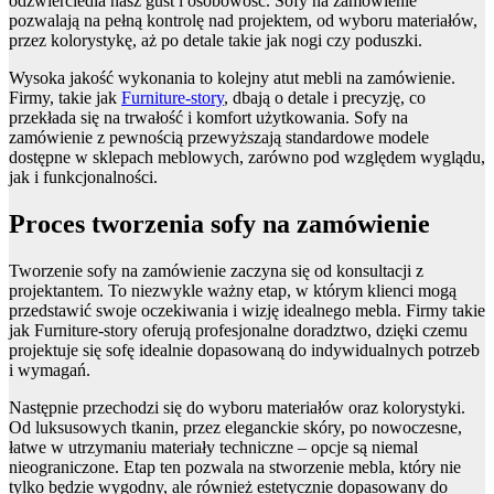
odzwierciedla nasz gust i osobowość. Sofy na zamówienie
pozwalają na pełną kontrolę nad projektem, od wyboru materiałów,
przez kolorystykę, aż po detale takie jak nogi czy poduszki.
Wysoka jakość wykonania to kolejny atut mebli na zamówienie.
Firmy, takie jak
Furniture-story
, dbają o detale i precyzję, co
przekłada się na trwałość i komfort użytkowania. Sofy na
zamówienie z pewnością przewyższają standardowe modele
dostępne w sklepach meblowych, zarówno pod względem wyglądu,
jak i funkcjonalności.
Proces tworzenia sofy na zamówienie
Tworzenie sofy na zamówienie zaczyna się od konsultacji z
projektantem. To niezwykle ważny etap, w którym klienci mogą
przedstawić swoje oczekiwania i wizję idealnego mebla. Firmy takie
jak Furniture-story oferują profesjonalne doradztwo, dzięki czemu
projektuje się sofę idealnie dopasowaną do indywidualnych potrzeb
i wymagań.
Następnie przechodzi się do wyboru materiałów oraz kolorystyki.
Od luksusowych tkanin, przez eleganckie skóry, po nowoczesne,
łatwe w utrzymaniu materiały techniczne – opcje są niemal
nieograniczone. Etap ten pozwala na stworzenie mebla, który nie
tylko będzie wygodny, ale również estetycznie dopasowany do