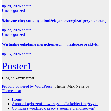
lip 28, 2026
admin
Uncategorized
Sztuczne chryzantemy a budżet: jak oszczędzać przy dekoracji
lip 22, 2026
admin
Uncategorized
Wirtualne oglądanie nieruchomości — najlepsze praktyki
lip 15, 2026
admin
Poster1
Blog na każdy temat
Proudly powered by WordPress
|
Theme: Max News by
Themeansar
.
Home
Anonse i ogłoszenia towarzyskie dla kobiet i mężczyzn
Co musisz wiedzieć o pracy z agencją brandingową?