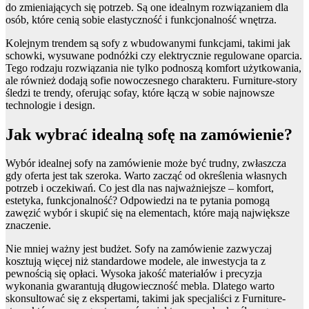
do zmieniających się potrzeb. Są one idealnym rozwiązaniem dla
osób, które cenią sobie elastyczność i funkcjonalność wnętrza.
Kolejnym trendem są sofy z wbudowanymi funkcjami, takimi jak
schowki, wysuwane podnóżki czy elektrycznie regulowane oparcia.
Tego rodzaju rozwiązania nie tylko podnoszą komfort użytkowania,
ale również dodają sofie nowoczesnego charakteru. Furniture-story
śledzi te trendy, oferując sofay, które łączą w sobie najnowsze
technologie i design.
Jak wybrać idealną sofę na zamówienie?
Wybór idealnej sofy na zamówienie może być trudny, zwłaszcza
gdy oferta jest tak szeroka. Warto zacząć od określenia własnych
potrzeb i oczekiwań. Co jest dla nas najważniejsze – komfort,
estetyka, funkcjonalność? Odpowiedzi na te pytania pomogą
zawęzić wybór i skupić się na elementach, które mają największe
znaczenie.
Nie mniej ważny jest budżet. Sofy na zamówienie zazwyczaj
kosztują więcej niż standardowe modele, ale inwestycja ta z
pewnością się opłaci. Wysoka jakość materiałów i precyzja
wykonania gwarantują długowieczność mebla. Dlatego warto
skonsultować się z ekspertami, takimi jak specjaliści z Furniture-