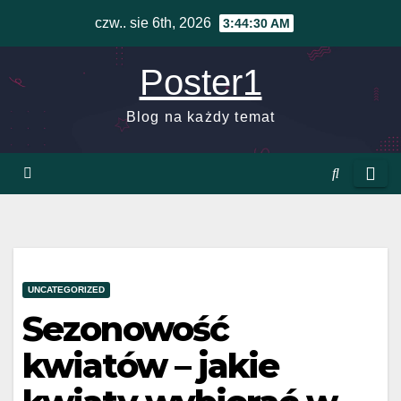
Skip
czw.. sie 6th, 2026
3:44:31 AM
to
content
Poster1
Blog na każdy temat
UNCATEGORIZED
Sezonowość
kwiatów – jakie