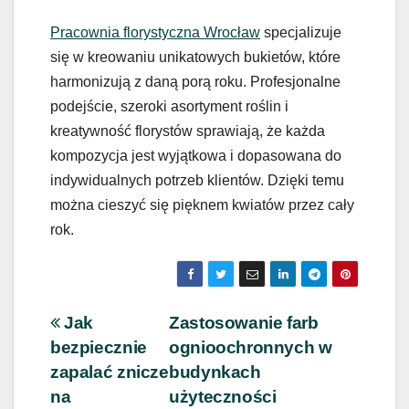
Pracownia florystyczna Wrocław
specjalizuje
się w kreowaniu unikatowych bukietów, które
harmonizują z daną porą roku. Profesjonalne
podejście, szeroki asortyment roślin i
kreatywność florystów sprawiają, że każda
kompozycja jest wyjątkowa i dopasowana do
indywidualnych potrzeb klientów. Dzięki temu
można cieszyć się pięknem kwiatów przez cały
rok.
Nawigacja
Jak
Zastosowanie farb
bezpiecznie
ognioochronnych w
wpisu
zapalać znicze
budynkach
na
użyteczności