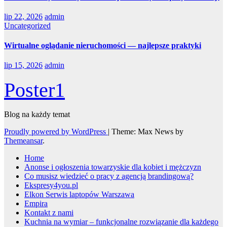
lip 22, 2026
admin
Uncategorized
Wirtualne oglądanie nieruchomości — najlepsze praktyki
lip 15, 2026
admin
Poster1
Blog na każdy temat
Proudly powered by WordPress
|
Theme: Max News by
Themeansar
.
Home
Anonse i ogłoszenia towarzyskie dla kobiet i mężczyzn
Co musisz wiedzieć o pracy z agencją brandingową?
Ekspresy4you.pl
Elkon Serwis laptopów Warszawa
Empira
Kontakt z nami
Kuchnia na wymiar – funkcjonalne rozwiązanie dla każdego