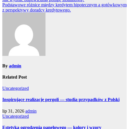
Podstawowe różnice między kredytem hipotecznym a gotówkowym
z perspektywy doradcy kredytowego.
By
admin
Related Post
Uncategorized
Inspirujące realizacje pergoli — studia przypadków z Polski
lip 31, 2026
admin
Uncategorized
Estetyka ogrodzenia panelowego — kolory i wzory