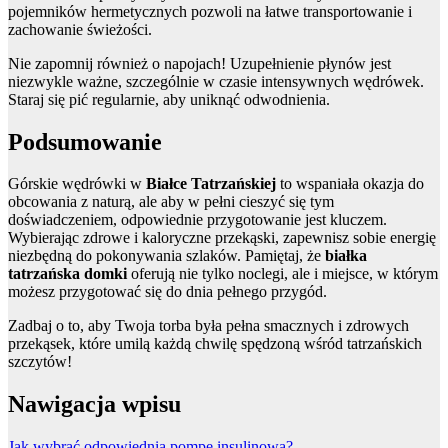
pojemników hermetycznych pozwoli na łatwe transportowanie i
zachowanie świeżości.
Nie zapomnij również o napojach! Uzupełnienie płynów jest
niezwykle ważne, szczególnie w czasie intensywnych wędrówek.
Staraj się pić regularnie, aby uniknąć odwodnienia.
Podsumowanie
Górskie wędrówki w
Białce Tatrzańskiej
to wspaniała okazja do
obcowania z naturą, ale aby w pełni cieszyć się tym
doświadczeniem, odpowiednie przygotowanie jest kluczem.
Wybierając zdrowe i kaloryczne przekąski, zapewnisz sobie energię
niezbędną do pokonywania szlaków. Pamiętaj, że
białka
tatrzańska domki
oferują nie tylko noclegi, ale i miejsce, w którym
możesz przygotować się do dnia pełnego przygód.
Zadbaj o to, aby Twoja torba była pełna smacznych i zdrowych
przekąsek, które umilą każdą chwilę spędzoną wśród tatrzańskich
szczytów!
Nawigacja wpisu
Jak wybrać odpowiednią pompę insulinową?