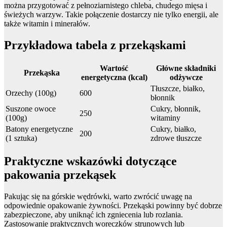
można przygotować z pełnoziarnistego chleba, chudego mięsa i
świeżych warzyw. Takie połączenie dostarczy nie tylko energii, ale
także witamin i minerałów.
Przykładowa tabela z przekąskami
Wartość
Główne składniki
Przekąska
energetyczna (kcal)
odżywcze
Tłuszcze, białko,
Orzechy (100g)
600
błonnik
Suszone owoce
Cukry, błonnik,
250
(100g)
witaminy
Batony energetyczne
Cukry, białko,
200
(1 sztuka)
zdrowe tłuszcze
Praktyczne wskazówki dotyczące
pakowania przekąsek
Pakując się na górskie wędrówki, warto zwrócić uwagę na
odpowiednie opakowanie żywności. Przekąski powinny być dobrze
zabezpieczone, aby uniknąć ich zgniecenia lub rozlania.
Zastosowanie praktycznych woreczków strunowych lub