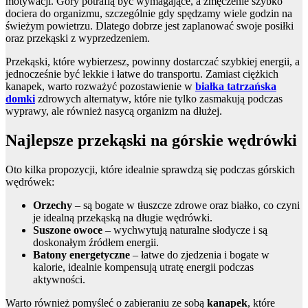
motywacji. Góry potrafią być wymagające, a zmęczenie szybko
dociera do organizmu, szczególnie gdy spędzamy wiele godzin na
świeżym powietrzu. Dlatego dobrze jest zaplanować swoje posiłki
oraz przekąski z wyprzedzeniem.
Przekąski, które wybierzesz, powinny dostarczać szybkiej energii, a
jednocześnie być lekkie i łatwe do transportu. Zamiast ciężkich
kanapek, warto rozważyć pozostawienie w
białka tatrzańska
domki
zdrowych alternatyw, które nie tylko zasmakują podczas
wyprawy, ale również nasycą organizm na dłużej.
Najlepsze przekąski na górskie wędrówki
Oto kilka propozycji, które idealnie sprawdzą się podczas górskich
wędrówek:
Orzechy
– są bogate w tłuszcze zdrowe oraz białko, co czyni
je idealną przekąską na długie wędrówki.
Suszone owoce
– wychwytują naturalne słodycze i są
doskonałym źródłem energii.
Batony energetyczne
– łatwe do zjedzenia i bogate w
kalorie, idealnie kompensują utratę energii podczas
aktywności.
Warto również pomyśleć o zabieraniu ze sobą
kanapek
, które