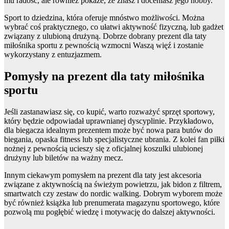
mu radość, ale również pokaże, że znasz i doceniasz jego hobby.
Sport to dziedzina, która oferuje mnóstwo możliwości. Można
wybrać coś praktycznego, co ułatwi aktywność fizyczną, lub gadżet
związany z ulubioną drużyną. Dobrze dobrany prezent dla taty
miłośnika sportu z pewnością wzmocni Waszą więź i zostanie
wykorzystany z entuzjazmem.
Pomysły na prezent dla taty miłośnika
sportu
Jeśli zastanawiasz się, co kupić, warto rozważyć sprzęt sportowy,
który będzie odpowiadał uprawnianej dyscyplinie. Przykładowo,
dla biegacza idealnym prezentem może być nowa para butów do
biegania, opaska fitness lub specjalistyczne ubrania. Z kolei fan piłki
nożnej z pewnością ucieszy się z oficjalnej koszulki ulubionej
drużyny lub biletów na ważny mecz.
Innym ciekawym pomysłem na prezent dla taty jest akcesoria
związane z aktywnością na świeżym powietrzu, jak bidon z filtrem,
smartwatch czy zestaw do nordic walking. Dobrym wyborem może
być również książka lub prenumerata magazynu sportowego, które
pozwolą mu pogłębić wiedzę i motywację do dalszej aktywności.