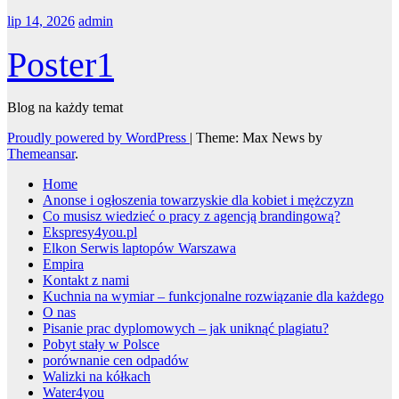
lip 14, 2026
admin
Poster1
Blog na każdy temat
Proudly powered by WordPress
|
Theme: Max News by
Themeansar
.
Home
Anonse i ogłoszenia towarzyskie dla kobiet i mężczyzn
Co musisz wiedzieć o pracy z agencją brandingową?
Ekspresy4you.pl
Elkon Serwis laptopów Warszawa
Empira
Kontakt z nami
Kuchnia na wymiar – funkcjonalne rozwiązanie dla każdego
O nas
Pisanie prac dyplomowych – jak uniknąć plagiatu?
Pobyt stały w Polsce
porównanie cen odpadów
Walizki na kółkach
Water4you