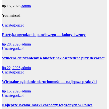
lip 15, 2026
admin
You missed
Uncategorized
Estetyka ogrodzenia panelowego — kolory i wzory
lip 28, 2026
admin
Uncategorized
Sztuczne chryzantemy a budżet: jak oszczędzać przy dekoracji
lip 22, 2026
admin
Uncategorized
Wirtualne oglądanie nieruchomości — najlepsze praktyki
lip 15, 2026
admin
Uncategorized
Najlepsze lokalne marki korbaczy wędzonych w Polsce