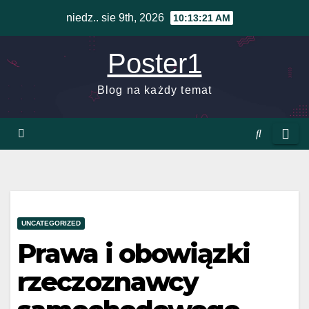
Skip
niedz.. sie 9th, 2026
10:13:22 AM
to
content
Poster1
Blog na każdy temat
UNCATEGORIZED
Prawa i obowiązki
rzeczoznawcy