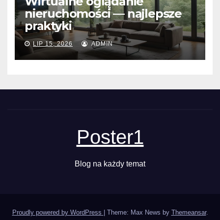
Wirtualne oglądanie
nieruchomości — najlepsze
praktyki
LIP 15, 2026
ADMIN
Poster1
Blog na każdy temat
Proudly powered by WordPress
|
Theme: Max News by
Themeansar
.