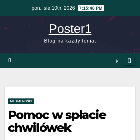
Skip
pon.. sie 10th, 2026
7:15:48 PM
to
content
Poster1
Blog na każdy temat
AKTUALNOŚCI
Pomoc w spłacie
chwilówek