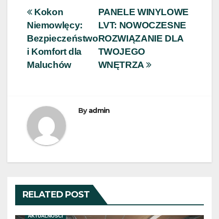
Nawigacja
Kokon
PANELE WINYLOWE
Niemowlęcy:
LVT: NOWOCZESNE
wpisu
Bezpieczeństwo
ROZWIĄZANIE DLA
i Komfort dla
TWOJEGO
Maluchów
WNĘTRZA
By
admin
RELATED POST
AKTUALNOŚCI