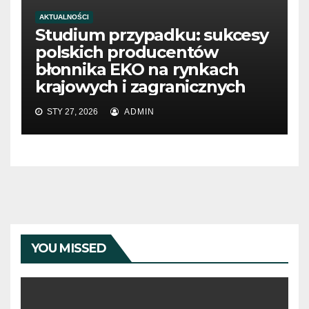
AKTUALNOŚCI
Studium przypadku: sukcesy
polskich producentów
błonnika EKO na rynkach
krajowych i zagranicznych
STY 27, 2026
ADMIN
YOU MISSED