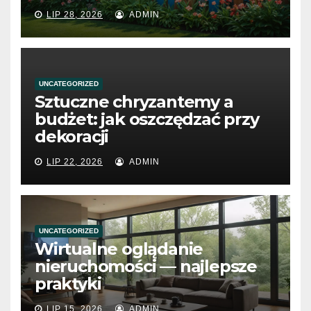
LIP 28, 2026
ADMIN
UNCATEGORIZED
Sztuczne chryzantemy a
budżet: jak oszczędzać przy
dekoracji
LIP 22, 2026
ADMIN
UNCATEGORIZED
Wirtualne oglądanie
nieruchomości — najlepsze
praktyki
LIP 15, 2026
ADMIN