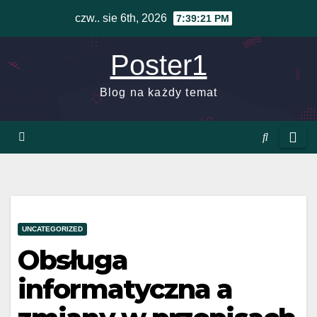
Skip
czw.. sie 6th, 2026
7:39:22 PM
to
content
Poster1
Blog na każdy temat
UNCATEGORIZED
Obsługa
informatyczna a