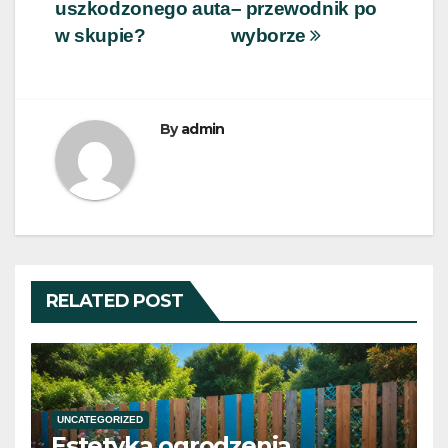
wpisu
uszkodzonego auta
– przewodnik po
w skupie?
wyborze
By
admin
RELATED POST
UNCATEGORIZED
Estetyka ogrodzenia