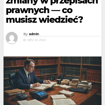
zmiany w przepisach
prawnych — co
musisz wiedzieć?
By
admin
WRZ 10, 2024