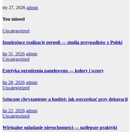
sty 27, 2026
admin
You missed
Uncategorized
Inspirujące realizacje pergoli — studia przypadków z Polski
lip 31, 2026
admin
Uncategorized
Estetyka ogrodzenia panelowego — kolory i wzory
lip 28, 2026
admin
Uncategorized
Sztuczne chryzantemy a budżet: jak oszczędzać przy dekoracji
lip 22, 2026
admin
Uncategorized
Wirtualne oglądanie nieruchomości — najlepsze praktyki