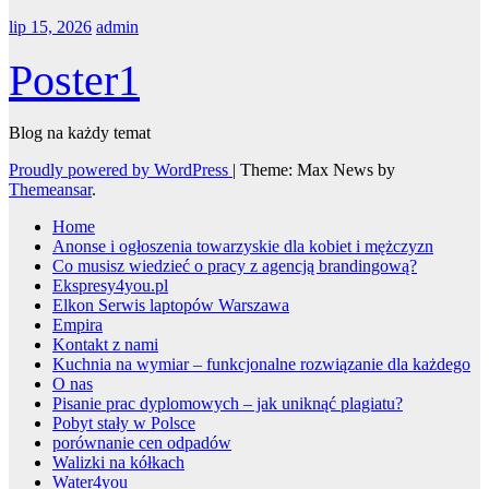
lip 15, 2026
admin
Poster1
Blog na każdy temat
Proudly powered by WordPress
|
Theme: Max News by
Themeansar
.
Home
Anonse i ogłoszenia towarzyskie dla kobiet i mężczyzn
Co musisz wiedzieć o pracy z agencją brandingową?
Ekspresy4you.pl
Elkon Serwis laptopów Warszawa
Empira
Kontakt z nami
Kuchnia na wymiar – funkcjonalne rozwiązanie dla każdego
O nas
Pisanie prac dyplomowych – jak uniknąć plagiatu?
Pobyt stały w Polsce
porównanie cen odpadów
Walizki na kółkach
Water4you