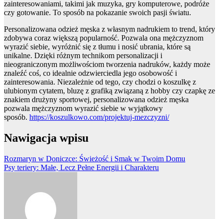
zainteresowaniami, takimi jak muzyka, gry komputerowe, podróże
czy gotowanie. To sposób na pokazanie swoich pasji światu.
Personalizowana odzież męska z własnym nadrukiem to trend, który
zdobywa coraz większą popularność. Pozwala ona mężczyznom
wyrazić siebie, wyróżnić się z tłumu i nosić ubrania, które są
unikalne. Dzięki różnym technikom personalizacji i
nieograniczonym możliwościom tworzenia nadruków, każdy może
znaleźć coś, co idealnie odzwierciedla jego osobowość i
zainteresowania. Niezależnie od tego, czy chodzi o koszulkę z
ulubionym cytatem, bluzę z grafiką związaną z hobby czy czapkę ze
znakiem drużyny sportowej, personalizowana odzież męska
pozwala mężczyznom wyrazić siebie w wyjątkowy
sposób.
https://koszulkowo.com/projektuj-mezczyzni/
Nawigacja wpisu
Rozmaryn w Doniczce: Świeżość i Smak w Twoim Domu
Psy teriery: Małe, Lecz Pełne Energii i Charakteru