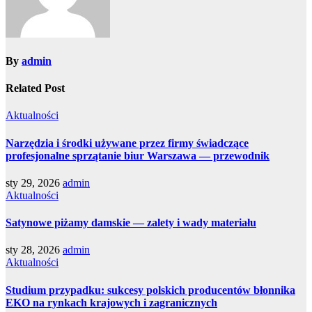
By
admin
Related Post
Aktualności
Narzędzia i środki używane przez firmy świadczące
profesjonalne sprzątanie biur Warszawa — przewodnik
sty 29, 2026
admin
Aktualności
Satynowe piżamy damskie — zalety i wady materiału
sty 28, 2026
admin
Aktualności
Studium przypadku: sukcesy polskich producentów błonnika
EKO na rynkach krajowych i zagranicznych