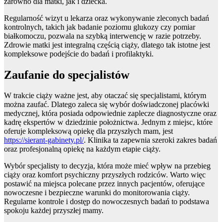
zarówno dla matki, jak i dziecka.
Regularność wizyt u lekarza oraz wykonywanie zleconych badań
kontrolnych, takich jak badanie poziomu glukozy czy pomiar
białkomoczu, pozwala na szybką interwencję w razie potrzeby.
Zdrowie matki jest integralną częścią ciąży, dlatego tak istotne jest
kompleksowe podejście do badań i profilaktyki.
Zaufanie do specjalistów
W trakcie ciąży ważne jest, aby otaczać się specjalistami, którym
można zaufać. Dlatego zaleca się wybór doświadczonej placówki
medycznej, która posiada odpowiednie zaplecze diagnostyczne oraz
kadrę ekspertów w dziedzinie położnictwa. Jednym z miejsc, które
oferuje kompleksową opiekę dla przyszłych mam, jest
https://sierant-gabinety.pl/
. Klinika ta zapewnia szeroki zakres badań
oraz profesjonalną opiekę na każdym etapie ciąży.
Wybór specjalisty to decyzja, która może mieć wpływ na przebieg
ciąży oraz komfort psychiczny przyszłych rodziców. Warto więc
postawić na miejsca polecane przez innych pacjentów, oferujące
nowoczesne i bezpieczne warunki do monitorowania ciąży.
Regularne kontrole i dostęp do nowoczesnych badań to podstawa
spokoju każdej przyszłej mamy.