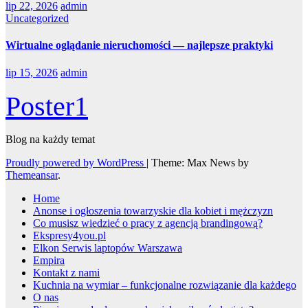
lip 22, 2026
admin
Uncategorized
Wirtualne oglądanie nieruchomości — najlepsze praktyki
lip 15, 2026
admin
Poster1
Blog na każdy temat
Proudly powered by WordPress
|
Theme: Max News by
Themeansar
.
Home
Anonse i ogłoszenia towarzyskie dla kobiet i mężczyzn
Co musisz wiedzieć o pracy z agencją brandingową?
Ekspresy4you.pl
Elkon Serwis laptopów Warszawa
Empira
Kontakt z nami
Kuchnia na wymiar – funkcjonalne rozwiązanie dla każdego
O nas