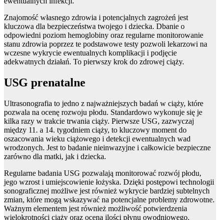
ewentualnych infekcji.
Znajomość własnego zdrowia i potencjalnych zagrożeń jest
kluczowa dla bezpieczeństwa twojego i dziecka. Dbanie o
odpowiedni poziom hemoglobiny oraz regularne monitorowanie
stanu zdrowia poprzez te podstawowe testy pozwoli lekarzowi na
wczesne wykrycie ewentualnych komplikacji i podjęcie
adekwatnych działań. To pierwszy krok do zdrowej ciąży.
USG prenatalne
Ultrasonografia to jedno z najważniejszych badań w ciąży, które
pozwala na ocenę rozwoju płodu. Standardowo wykonuje się je
kilka razy w trakcie trwania ciąży. Pierwsze USG, zazwyczaj
między 11. a 14. tygodniem ciąży, to kluczowy moment do
oszacowania wieku ciążowego i detekcji ewentualnych wad
wrodzonych. Jest to badanie nieinwazyjne i całkowicie bezpieczne
zarówno dla matki, jak i dziecka.
Regularne badania USG pozwalają monitorować rozwój płodu,
jego wzrost i umiejscowienie łożyska. Dzięki postępowi technologii
sonograficznej możliwe jest również wykrycie bardziej subtelnych
zmian, które mogą wskazywać na potencjalne problemy zdrowotne.
Ważnym elementem jest również możliwość potwierdzenia
wielokrotności ciąży oraz ocena ilości płynu owodniowego.