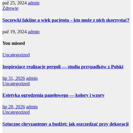
paź 25, 2024
admin
Zdrowie
Soczewki fakijne a wiek pacjenta – kto może z nich skorzystać?
paź 19, 2024
admin
You missed
Uncategorized
Inspirujące realizacje pergoli — studia przypadków z Polski
lip 31, 2026
admin
Uncategorized
Estetyka ogrodzenia panelowego — kolory i wzory
lip 28, 2026
admin
Uncategorized
Sztuczne chryzantemy a budżet: jak oszczędzać przy dekoracji