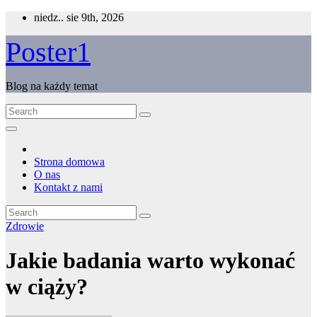
Skip
niedz.. sie 9th, 2026
to
content
Poster1
Blog na każdy temat
Strona domowa
O nas
Kontakt z nami
Zdrowie
Jakie badania warto wykonać
w ciąży?