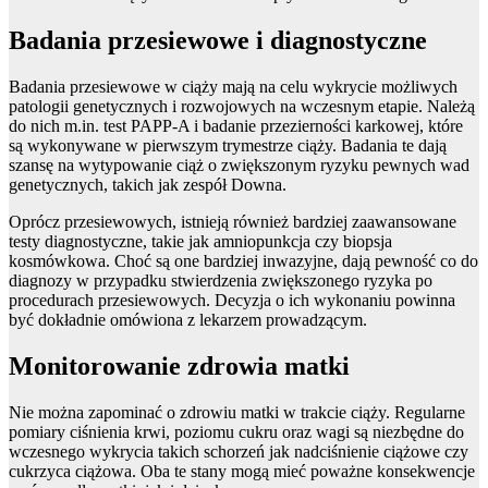
Badania przesiewowe i diagnostyczne
Badania przesiewowe w ciąży mają na celu wykrycie możliwych
patologii genetycznych i rozwojowych na wczesnym etapie. Należą
do nich m.in. test PAPP-A i badanie przezierności karkowej, które
są wykonywane w pierwszym trymestrze ciąży. Badania te dają
szansę na wytypowanie ciąż o zwiększonym ryzyku pewnych wad
genetycznych, takich jak zespół Downa.
Oprócz przesiewowych, istnieją również bardziej zaawansowane
testy diagnostyczne, takie jak amniopunkcja czy biopsja
kosmówkowa. Choć są one bardziej inwazyjne, dają pewność co do
diagnozy w przypadku stwierdzenia zwiększonego ryzyka po
procedurach przesiewowych. Decyzja o ich wykonaniu powinna
być dokładnie omówiona z lekarzem prowadzącym.
Monitorowanie zdrowia matki
Nie można zapominać o zdrowiu matki w trakcie ciąży. Regularne
pomiary ciśnienia krwi, poziomu cukru oraz wagi są niezbędne do
wczesnego wykrycia takich schorzeń jak nadciśnienie ciążowe czy
cukrzyca ciążowa. Oba te stany mogą mieć poważne konsekwencje