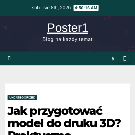
Skip
sob.. sie 8th, 2026
4:50:16 AM
to
content
Poster1
Blog na każdy temat
UNCATEGORIZED
Jak przygotować
model do druku 3D?