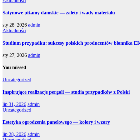
Aktualności
Satynowe piżamy damskie — zalety i wady materiału
sty 28, 2026
admin
Aktualności
Studium przypadku: sukcesy polskich producentów błonnika E
sty 27, 2026
admin
You missed
Uncategorized
Inspirujące realizacje pergoli — studia przypadków z Polski
lip 31, 2026
admin
Uncategorized
Estetyka ogrodzenia panelowego — kolory i wzory
lip 28, 2026
admin
Uncategorized