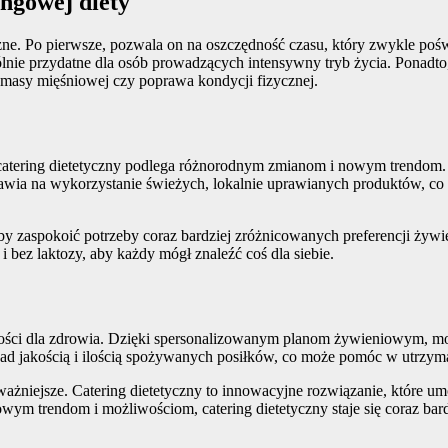
ingowej diety
liczne. Po pierwsze, pozwala on na oszczędność czasu, który zwykle p
ególnie przydatne dla osób prowadzących intensywny tryb życia. Ponadt
 masy mięśniowej czy poprawa kondycji fizycznej.
atering dietetyczny podlega różnorodnym zmianom i nowym trendom. 
awia na wykorzystanie świeżych, lokalnie uprawianych produktów, co n
 zaspokoić potrzeby coraz bardziej zróżnicowanych preferencji żywie
 bez laktozy, aby każdy mógł znaleźć coś dla siebie.
ości dla zdrowia. Dzięki spersonalizowanym planom żywieniowym, mo
nad jakością i ilością spożywanych posiłków, co może pomóc w utrzym
 ważniejsze. Catering dietetyczny to innowacyjne rozwiązanie, które u
 trendom i możliwościom, catering dietetyczny staje się coraz bardzi