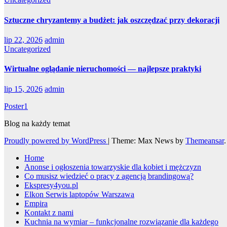
Sztuczne chryzantemy a budżet: jak oszczędzać przy dekoracji
lip 22, 2026
admin
Uncategorized
Wirtualne oglądanie nieruchomości — najlepsze praktyki
lip 15, 2026
admin
Poster1
Blog na każdy temat
Proudly powered by WordPress
|
Theme: Max News by
Themeansar
.
Home
Anonse i ogłoszenia towarzyskie dla kobiet i mężczyzn
Co musisz wiedzieć o pracy z agencją brandingową?
Ekspresy4you.pl
Elkon Serwis laptopów Warszawa
Empira
Kontakt z nami
Kuchnia na wymiar – funkcjonalne rozwiązanie dla każdego