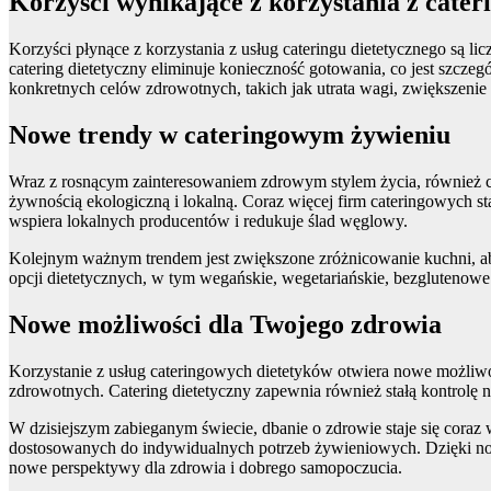
Korzyści wynikające z korzystania z cater
Korzyści płynące z korzystania z usług cateringu dietetycznego są 
catering dietetyczny eliminuje konieczność gotowania, co jest szcz
konkretnych celów zdrowotnych, takich jak utrata wagi, zwiększenie
Nowe trendy w cateringowym żywieniu
Wraz z rosnącym zainteresowaniem zdrowym stylem życia, również c
żywnością ekologiczną i lokalną. Coraz więcej firm cateringowych st
wspiera lokalnych producentów i redukuje ślad węglowy.
Kolejnym ważnym trendem jest zwiększone zróżnicowanie kuchni, aby
opcji dietetycznych, w tym wegańskie, wegetariańskie, bezglutenowe i
Nowe możliwości dla Twojego zdrowia
Korzystanie z usług cateringowych dietetyków otwiera nowe możliw
zdrowotnych. Catering dietetyczny zapewnia również stałą kontrolę 
W dzisiejszym zabieganym świecie, dbanie o zdrowie staje się coraz
dostosowanych do indywidualnych potrzeb żywieniowych. Dzięki nowym
nowe perspektywy dla zdrowia i dobrego samopoczucia.