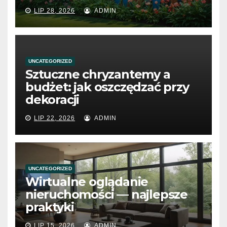
LIP 28, 2026
ADMIN
UNCATEGORIZED
Sztuczne chryzantemy a
budżet: jak oszczędzać przy
dekoracji
LIP 22, 2026
ADMIN
UNCATEGORIZED
Wirtualne oglądanie
nieruchomości — najlepsze
praktyki
LIP 15, 2026
ADMIN