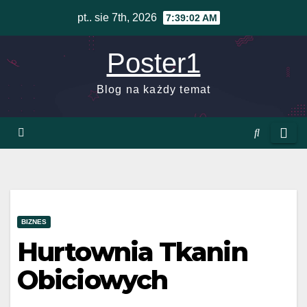
Skip
pt.. sie 7th, 2026
7:39:03 AM
to
content
Poster1
Blog na każdy temat
BIZNES
Hurtownia Tkanin
Obiciowych