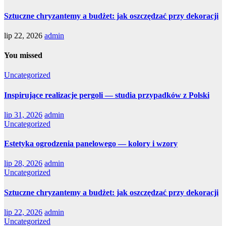
Sztuczne chryzantemy a budżet: jak oszczędzać przy dekoracji
lip 22, 2026
admin
You missed
Uncategorized
Inspirujące realizacje pergoli — studia przypadków z Polski
lip 31, 2026
admin
Uncategorized
Estetyka ogrodzenia panelowego — kolory i wzory
lip 28, 2026
admin
Uncategorized
Sztuczne chryzantemy a budżet: jak oszczędzać przy dekoracji
lip 22, 2026
admin
Uncategorized