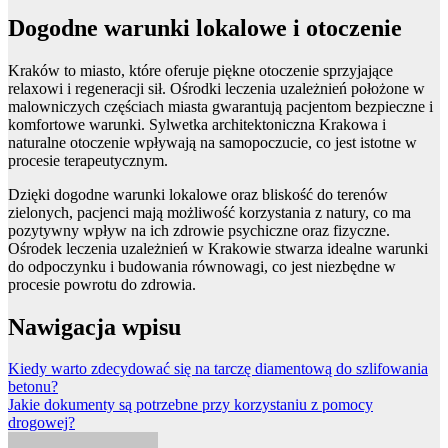
Dogodne warunki lokalowe i otoczenie
Kraków to miasto, które oferuje piękne otoczenie sprzyjające
relaxowi i regeneracji sił. Ośrodki leczenia uzależnień położone w
malowniczych częściach miasta gwarantują pacjentom bezpieczne i
komfortowe warunki. Sylwetka architektoniczna Krakowa i
naturalne otoczenie wpływają na samopoczucie, co jest istotne w
procesie terapeutycznym.
Dzięki dogodne warunki lokalowe oraz bliskość do terenów
zielonych, pacjenci mają możliwość korzystania z natury, co ma
pozytywny wpływ na ich zdrowie psychiczne oraz fizyczne.
Ośrodek leczenia uzależnień w Krakowie stwarza idealne warunki
do odpoczynku i budowania równowagi, co jest niezbędne w
procesie powrotu do zdrowia.
Nawigacja wpisu
Kiedy warto zdecydować się na tarczę diamentową do szlifowania
betonu?
Jakie dokumenty są potrzebne przy korzystaniu z pomocy
drogowej?