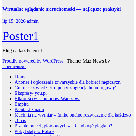
Wirtualne oglądanie nieruchomości — najlepsze praktyki
lip 15, 2026
admin
Poster1
Blog na każdy temat
Proudly powered by WordPress
|
Theme: Max News by
Themeansar
.
Home
Anonse i ogłoszenia towarzyskie dla kobiet i mężczyzn
Co musisz wiedzieć o pracy z agencją brandingową?
Ekspresy4you.pl
Elkon Serwis laptopów Warszawa
Empira
Kontakt z nami
Kuchnia na wymiar – funkcjonalne rozwiązanie dla każdego
O nas
Pisanie prac dyplomowych – jak uniknąć plagiatu?
Pobyt stały w Polsce