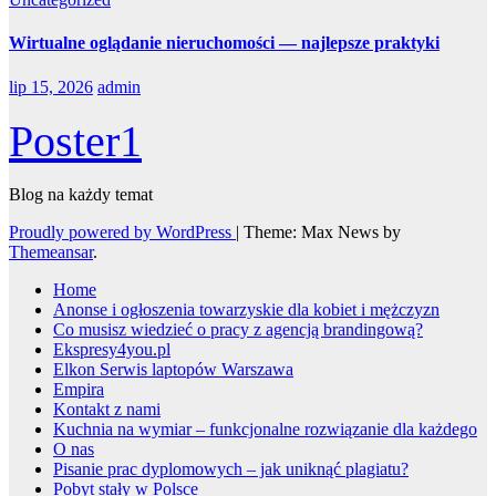
Wirtualne oglądanie nieruchomości — najlepsze praktyki
lip 15, 2026
admin
Poster1
Blog na każdy temat
Proudly powered by WordPress
|
Theme: Max News by
Themeansar
.
Home
Anonse i ogłoszenia towarzyskie dla kobiet i mężczyzn
Co musisz wiedzieć o pracy z agencją brandingową?
Ekspresy4you.pl
Elkon Serwis laptopów Warszawa
Empira
Kontakt z nami
Kuchnia na wymiar – funkcjonalne rozwiązanie dla każdego
O nas
Pisanie prac dyplomowych – jak uniknąć plagiatu?
Pobyt stały w Polsce