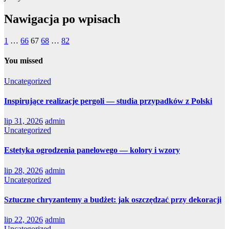
Nawigacja po wpisach
1
…
66
67
68
…
82
You missed
Uncategorized
Inspirujące realizacje pergoli — studia przypadków z Polski
lip 31, 2026
admin
Uncategorized
Estetyka ogrodzenia panelowego — kolory i wzory
lip 28, 2026
admin
Uncategorized
Sztuczne chryzantemy a budżet: jak oszczędzać przy dekoracji
lip 22, 2026
admin
Uncategorized