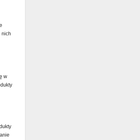
e
 nich
ię w
odukty
dukty
zanie