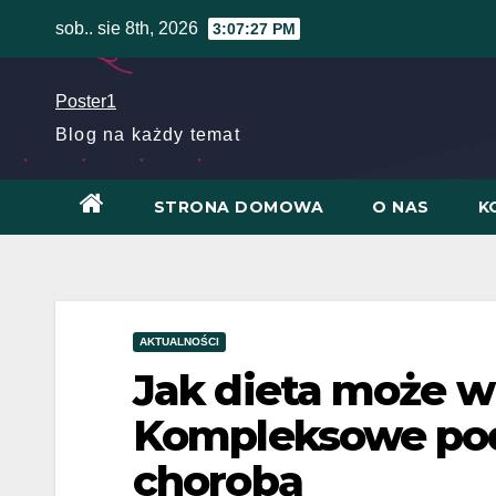
Skip
sob.. sie 8th, 2026
3:07:28 PM
to
content
Poster1
Blog na każdy temat
STRONA DOMOWA
O NAS
K
AKTUALNOŚCI
Jak dieta może w
Kompleksowe pod
chorobą