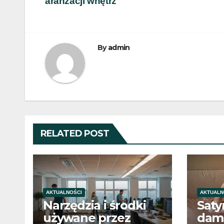
aranżacji wnętrz
wpisu
By
admin
RELATED POST
AKTUALNOŚCI
AKTUALN
Narzędzia i środki
Sat
używane przez
dams