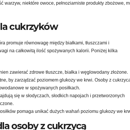
ość warzyw, niektóre owoce, pełnoziarniste produkty zbożowe, 
dla cukrzyków
tóra promuje równowagę między białkami, tłuszczami i
i na całkowitą ilość spożywanych kalorii. Poniżej kilka
nien zawierać zdrowe tłuszcze, białka i węglowodany złożone.
stotne, by zarządzać poziomem glukozy we krwi. Osoby z cukrzyc
glowodanowe w spożywanych posiłkach.
najdują się w słodyczach, słodkich napojach i przetworzonych
iczone.
posiłków pomaga unikać dużych wahań poziomu glukozy we krw
dla osoby z cukrzycą