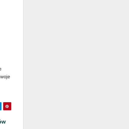
e
swoje
ów