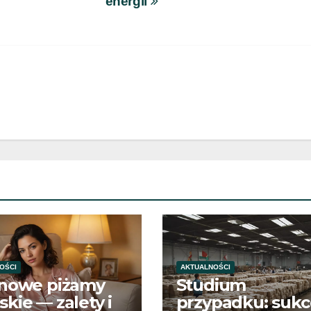
energii
OŚCI
AKTUALNOŚCI
ynowe piżamy
Studium
kie — zalety i
przypadku: sukc