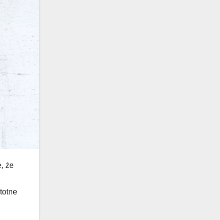
, że
totne